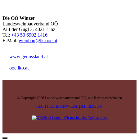
Die OÖ Winzer
Landesweinbauverband OÖ
Auf der Gugl 3, 4021 Linz
Tel:
+43 50 6902 1416
E-Mail:
weinbau@lk-ooe.at
www.genussland.at
ooe.lko.at
© Copyright 2026 Landesweinbauverband OÖ, alle Rechte vorbehalten
RECHTLICHE HINWEISE
|
IMPRESSUM
– Wir machen das Web schöner.